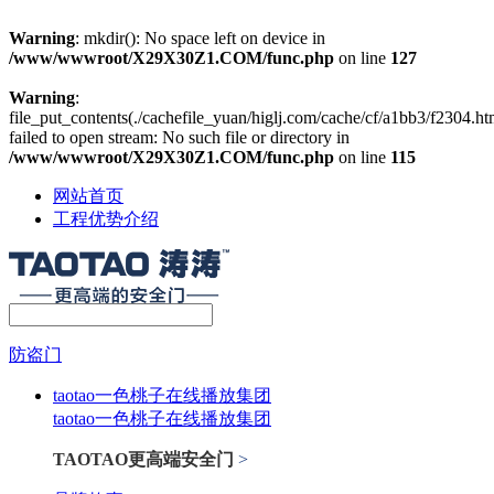
Warning
: mkdir(): No space left on device in
/www/wwwroot/X29X30Z1.COM/func.php
on line
127
Warning
:
file_put_contents(./cachefile_yuan/higlj.com/cache/cf/a1bb3/f2304.ht
failed to open stream: No such file or directory in
/www/wwwroot/X29X30Z1.COM/func.php
on line
115
网站首页
工程优势介绍
防盗门
taotao一色桃子在线播放集团
taotao一色桃子在线播放集团
TAOTAO更高端安全门
>