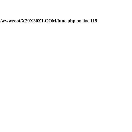
/wwwroot/X29X30Z1.COM/func.php
on line
115