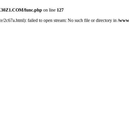
30Z1.COM/func.php
on line
127
e/2c67a.html): failed to open stream: No such file or directory in
/www