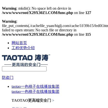
Warning
: mkdir(): No space left on device in
/www/wwwroot/X29X30Z1.COM/func.php
on line
127
Warning
:
file_put_contents(./cachefile_yuan/higlj.com/cache/1f/39b15/fed0f.htm
failed to open stream: No such file or directory in
/www/wwwroot/X29X30Z1.COM/func.php
on line
115
网站首页
工程优势介绍
防盗门
taotao一色桃子在线播放集团
taotao一色桃子在线播放集团
TAOTAO更高端安全门
>