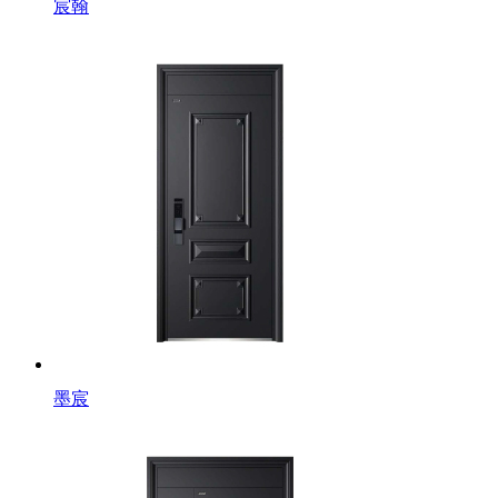
宸翰
墨宸